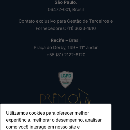
São Paulo
,
06472-001, Brasil
Contato exclusivo para Gestão de Terceiros e
Fornecedores: (11) 3623-1610
Recife
– Brasil
Praça do Derby, 149 – 11° andar
+55 (81) 2122-8120
Utilizamos cookies para oferecer melhor
experiência, melhorar o desempenho, analisar
como você interage em nosso site e