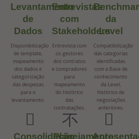
Levantamento
Entrevistas
Benchmar
de
com
da
Dados
Stakeholders
Level
Disponibilização
Entrevista com
Compatibilização
de template,
os gestores
das categorias
mapeamento
dos contratos
identificadas
dos dados e
e compradores
com a Base de
categorização
para
conhecimento
das despesas
mapeamento
da Level,
para o
do histórico
histórico de
levantamento.
das
negociações
contratações.
anteriores.
Consolidação
Planejamento
Apresenta