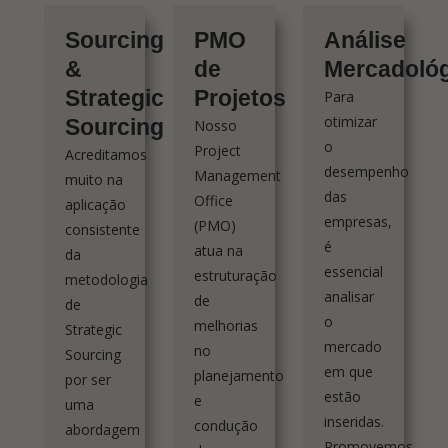
Sourcing
PMO
Análise
&
de
Mercadológ
Strategic
Projetos
Para
otimizar
Sourcing
Nosso
o
Project
Acreditamos
desempenho
Management
muito na
das
Office
aplicação
empresas,
(PMO)
consistente
é
atua na
da
essencial
estruturação
metodologia
analisar
de
de
o
melhorias
Strategic
mercado
no
Sourcing
em que
planejamento
por ser
estão
e
uma
inseridas.
condução
abordagem
Promovemos