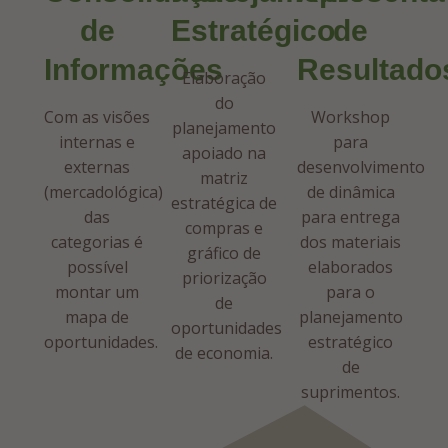
de
Estratégico
de
Informações
Resultado
Elaboração
do
Com as visões
Workshop
planejamento
internas e
para
apoiado na
externas
desenvolvimento
matriz
(mercadológica)
de dinâmica
estratégica de
das
para entrega
compras e
categorias é
dos materiais
gráfico de
possível
elaborados
priorização
montar um
para o
de
mapa de
planejamento
oportunidades
oportunidades.
estratégico
de economia.
de
suprimentos.