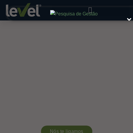
Spend assessment &
Analysis
Nossa metodologia de Spend Assessment identifica os
modelos mais adequados para cada categoria de
fornecedores, auxiliando o setor de suprimentos a
analisar gastos e planejar ações futuras.
Nós te ligamos