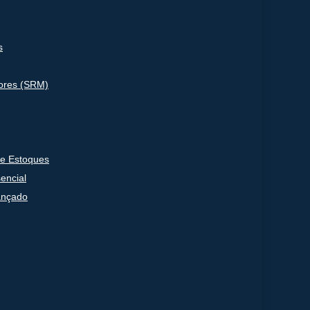
s
ores (SRM)
e Estoques
encial
ançado