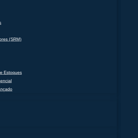
s
ores (SRM)
e Estoques
encial
ançado