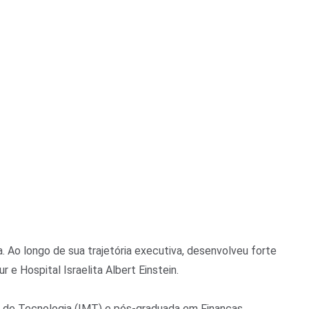
 Ao longo de sua trajetória executiva, desenvolveu forte
e Hospital Israelita Albert Einstein.
uá de Tecnologia (IMT) e pós-graduada em Finanças,