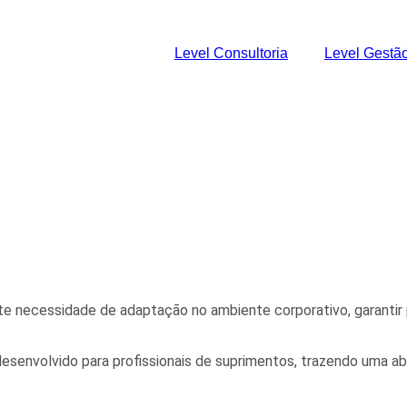
Level Consultoria
Level Gestã
geis em Co
ze seus processos de compras
necessidade de adaptação no ambiente corporativo, garantir pr
envolvido para profissionais de suprimentos, trazendo uma abo