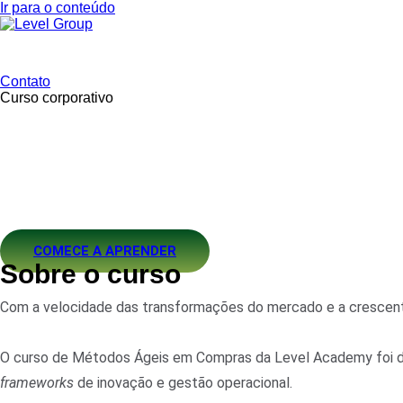
Ir para o conteúdo
Contato
Curso corporativo
Metódos Á
Conheça os Métodos Ágeis e otimi
COMECE A APRENDER
Sobre o curso
Com a velocidade das transformações do mercado e a crescente 
O curso de Métodos Ágeis em Compras da Level Academy foi des
frameworks
de inovação e gestão operacional.