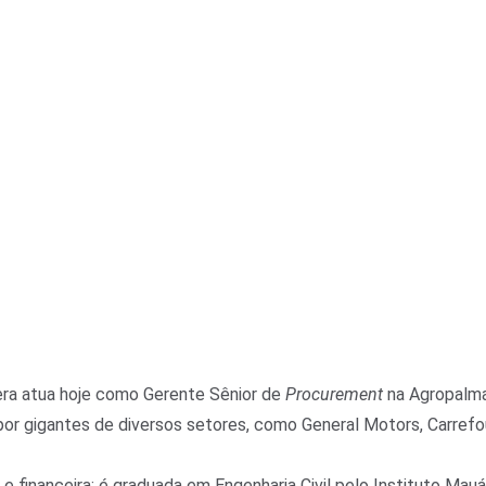
iera atua hoje como Gerente Sênior de
Procurement
na Agropalma.
 gigantes de diversos setores, como General Motors, Carrefour 
 e financeira: é graduada em Engenharia Civil pelo Instituto Ma