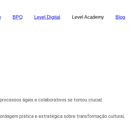
o
BPO
Level Digital
Level Academy
Blog
mpras
ocessos ágeis e colaborativos se tornou crucial.
rdagem prática e estratégica sobre transformação cultural,