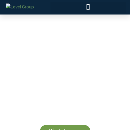
ProcureOn– Sistema
Automatizado para Compras
com IA
O ProcureOn é um sistema completo de gestão e
automação de compras de ponta a ponta, com IA,
machine learning e data lake para garantir decisões
mais estratégicas, rápidas e seguras.