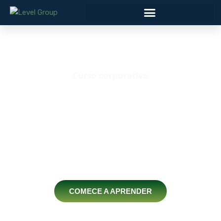
Curso corporativo
Gestão Eficiente de
Contratos em Compras
Construindo Bases Sólidas: Dominando a Gestão
Estratégica de Contratos para Resultados
Sustentáveis
COMECE A APRENDER