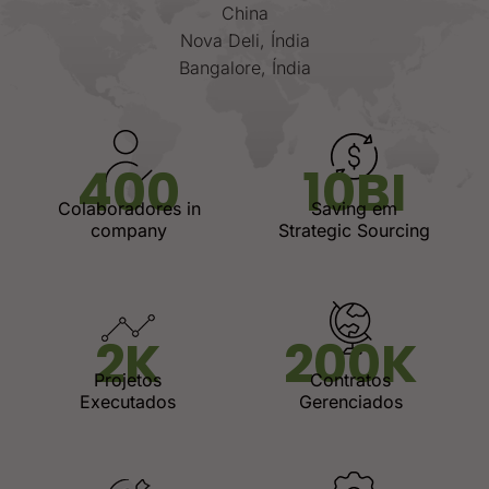
China
Nova Deli, Índia
Bangalore, Índia
400
10
BI
Colaboradores in
Saving em
company
Strategic Sourcing
2
K
200
K
Projetos
Contratos
Executados
Gerenciados