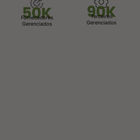
90
K
50
K
Terceiros
Fornecedores
Gerenciados
Gerenciados
Supply
Gestão
Tech
Chain
Por meio de
A Level Group
uma solução
desenvolveu e
Para otimizar o
robusta, com
implementou
desempenho
atuação
soluções
das empresas é
consultiva,
especializadas
essencial
serviço
e inovadoras
analisar o
especializado e
para a área de
mercado em
aporte de
Suprimentos,