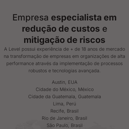
BPO estratégico para empresas que buscam
resultados
Empresa
especialista em
Mais que terceirização, o BPO da Level Group é uma
redução de custos
e
parceria estratégica que impulsiona resultados.
mitigação de riscos
Assumimos processos críticos da sua operação com
expertise, tecnologia e inovação, garantindo
A Level possui experiência de + de 18 anos de mercado
produtividade, compliance e crescimento sustentável.
na transformação de empresas em organizações de alta
Atuamos de forma integrada ao seu negócio, com
metodologias personalizadas e foco total em eficiência,
performance através da implementação de processos
transparência e evolução contínua da performance.
robustos e tecnologias avançada.
Austin, EUA
Cidade do México, México
Cidade da Guatemala, Guatemala
Lima, Perú
Recife, Brasil
Rio de Janeiro, Brasil
São Paulo, Brasil