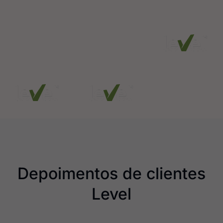
estratégicas
que possam
mais seguras e
comprometer o
também
desempenho
sustentáveis.
empresarial.
Depoimentos de clientes
Level