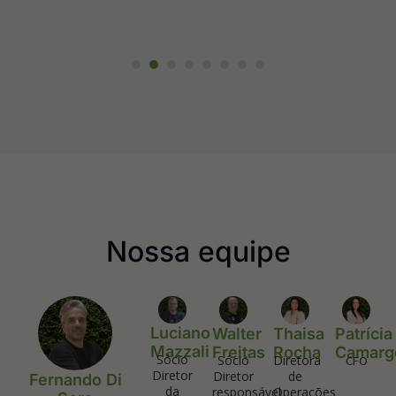
Nossa equipe
Luciano
Walter
Thaisa
Patrícia
Mazzali
Freitas
Rocha
Camarg
Sócio
Sócio
Diretora
CFO
Diretor
Diretor
de
Fernando Di
da
responsável
Operações