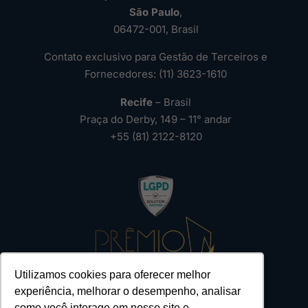
São Paulo
,
06472-001, Brasil
Contato exclusivo para Gestão de Terceiros e
Fornecedores: (11) 3623-1610
Recife
– Brasil
Praça do Derby, 149 – 11° andar
+55 (81) 2122-8120
Utilizamos cookies para oferecer melhor
experiência, melhorar o desempenho, analisar
como você interage em nosso site e