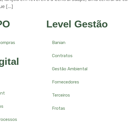
ue […]
PO
Level Gestão
Compras
Banian
Contratos
gital
Gestão Ambiental
Fornecedores
ent
Terceiros
os
Frotas
rocessos