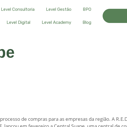
Level Consultoria
Level Gestão
BPO
Level Digital
Level Academy
Blog
pe
do processo de compras para as empresas da região. A R.E.
 lançou em fevereiro a Central Suape, uma central de com