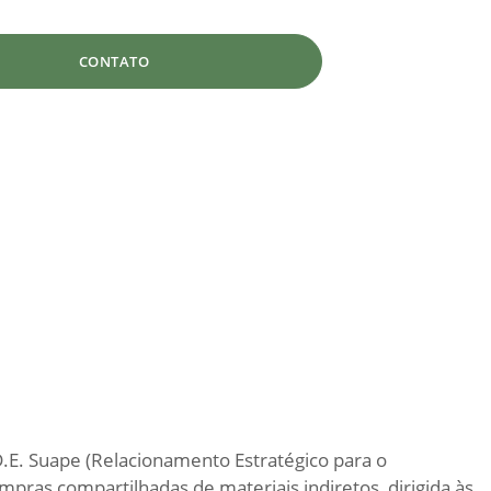
CONTATO
D.E. Suape (Relacionamento Estratégico para o
pras compartilhadas de materiais indiretos, dirigida às