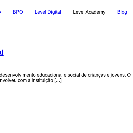
o
BPO
Level Digital
Level Academy
Blog
l
desenvolvimento educacional e social de crianças e jovens. O
nvolveu com a instituição […]