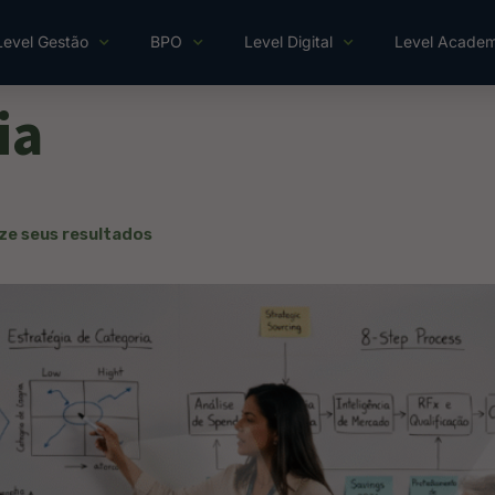
Level Gestão
BPO
Level Digital
Level Acade
ia
ze seus resultados