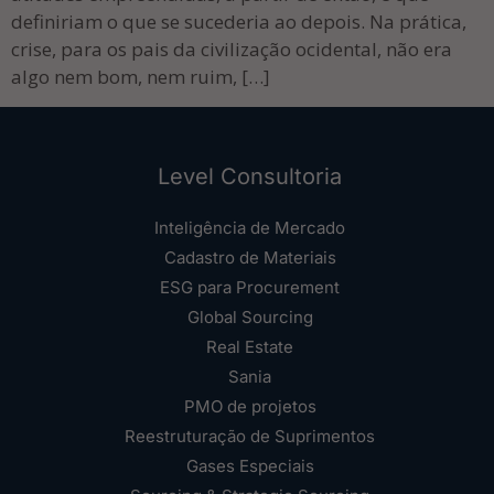
definiriam o que se sucederia ao depois. Na prática,
crise, para os pais da civilização ocidental, não era
algo nem bom, nem ruim, […]
Level Consultoria
Inteligência de Mercado
Cadastro de Materiais
ESG para Procurement
Global Sourcing
Real Estate
Sania
PMO de projetos
Reestruturação de Suprimentos
Gases Especiais