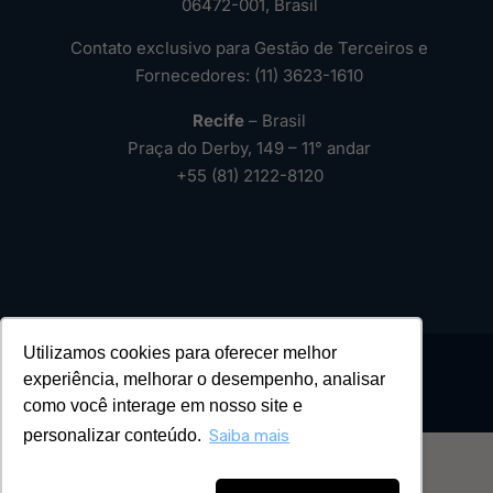
06472-001, Brasil
Contato exclusivo para Gestão de Terceiros e
Fornecedores: (11) 3623-1610
Recife
– Brasil
Praça do Derby, 149 – 11° andar
+55 (81) 2122-8120
Utilizamos cookies para oferecer melhor
experiência, melhorar o desempenho, analisar
como você interage em nosso site e
2026 – Todos os Direitos Reservados ®
personalizar conteúdo.
Saiba mais