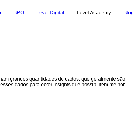
o
BPO
Level Digital
Level Academy
Blog
enam grandes quantidades de dados, que geralmente são
sses dados para obter insights que possibilitem melhor