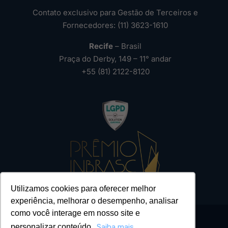
Contato exclusivo para Gestão de Terceiros e
Fornecedores: (11) 3623-1610
Recife
– Brasil
Praça do Derby, 149 – 11° andar
+55 (81) 2122-8120
Utilizamos cookies para oferecer melhor
experiência, melhorar o desempenho, analisar
como você interage em nosso site e
personalizar conteúdo.
Saiba mais