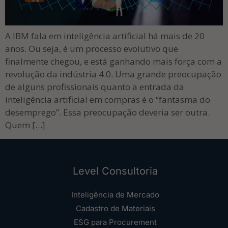
A IBM fala em inteligência artificial há mais de 20
anos. Ou seja, é um processo evolutivo que
finalmente chegou, e está ganhando mais força com a
revolução da indústria 4.0. Uma grande preocupação
de alguns profissionais quanto a entrada da
inteligência artificial em compras é o “fantasma do
desemprego”. Essa preocupação deveria ser outra.
Quem […]
Level Consultoria
Inteligência de Mercado
Cadastro de Materiais
ESG para Procurement