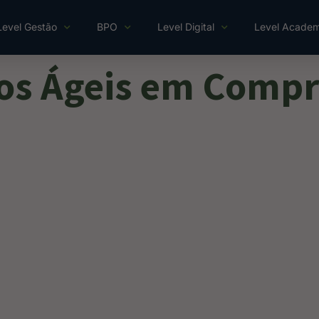
Level Gestão
BPO
Level Digital
Level Acade
os Ágeis em Compra