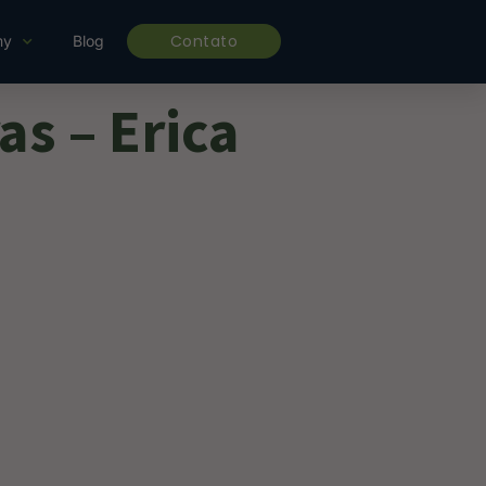
Contato
my
Blog
s – Erica