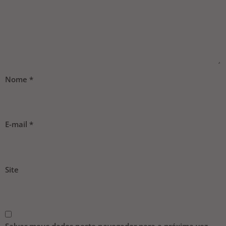
Nome
*
E-mail
*
Site
Salvar meus dados neste navegador para a próxima vez