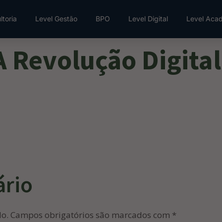
ltoria
Level Gestão
BPO
Level Digital
Level Aca
 Revolução Digital
ário
do.
Campos obrigatórios são marcados com
*