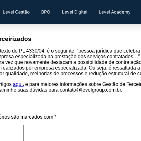
Level Gestão
BPO
Level Digital
Level Academy
rceirizados
 texto do PL 4330/04, é o seguinte: “pessoa jurídica que celebr
presa especializada na prestação dos serviços contratados…” N
 uma vez que novamente destacam a possibilidade de contrataç
 realizados por empresa especializada. Ou seja, é ressaltada 
ar qualidade, melhorias de processos e redução estrutural de c
rtigos
aqui
, e para maiores informações sobre Gestão de Tercei
caminhe suas dúvidas para contato@levelgroup.com.br.
órios são marcados com
*