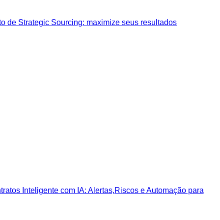
o de Strategic Sourcing: maximize seus resultados
ratos Inteligente com IA: Alertas,Riscos e Automação para