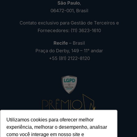
São Paulo
,
06472-001, Brasil
Contato exclusivo para Gestão de Terceiros e
Fornecedores: (11) 3623-1610
Recife
– Brasil
Praça do Derby, 149 – 11° andar
+55 (81) 2122-8120
Utilizamos cookies para oferecer melhor
experiência, melhorar o desempenho, analisar
como você interage em nosso site e