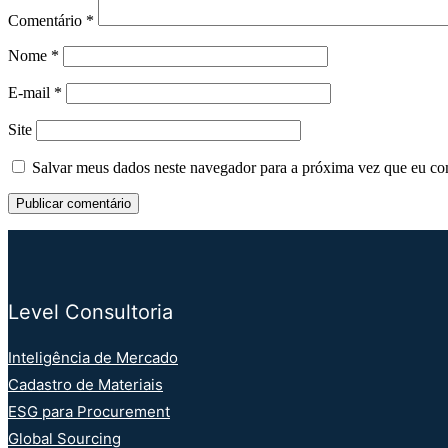
Comentário
*
Nome
*
E-mail
*
Site
Salvar meus dados neste navegador para a próxima vez que eu co
Level Consultoria
Inteligência de Mercado
Cadastro de Materiais
ESG para Procurement
Global Sourcing