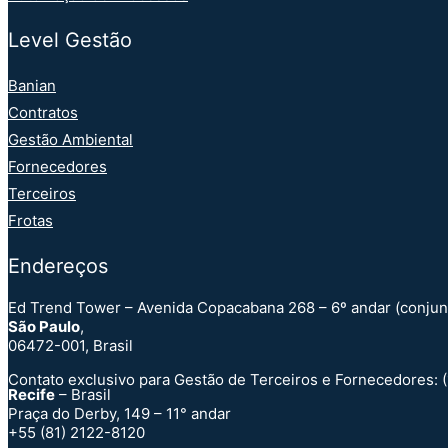
Level Gestão
Banian
Contratos
Gestão Ambiental
Fornecedores
Terceiros
Frotas
Endereços
Ed Trend Tower – Avenida Copacabana 268 – 6º andar (conjunt
São Paulo
,
06472-001, Brasil
Contato exclusivo para Gestão de Terceiros e Fornecedores: 
Recife
– Brasil
Praça do Derby, 149 – 11° andar
+55 (81) 2122-8120