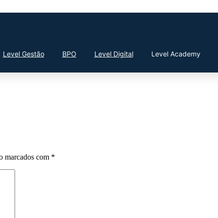
Level Gestão
BPO
Level Digital
Level Academy
ão marcados com
*