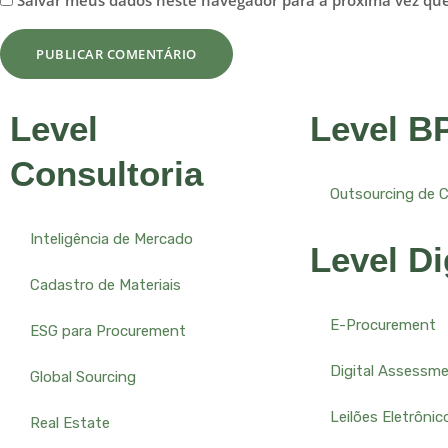
Salvar meus dados neste navegador para a próxima vez qu
Level
Level B
Consultoria
Outsourcing de 
Inteligência de Mercado
Level Di
Cadastro de Materiais
E-Procurement
ESG para Procurement
Digital Assessm
Global Sourcing
Leilões Eletrônic
Real Estate