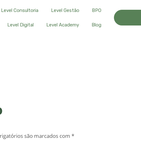
Level Consultoria
Level Gestão
BPO
Level Digital
Level Academy
Blog
o
igatórios são marcados com
*