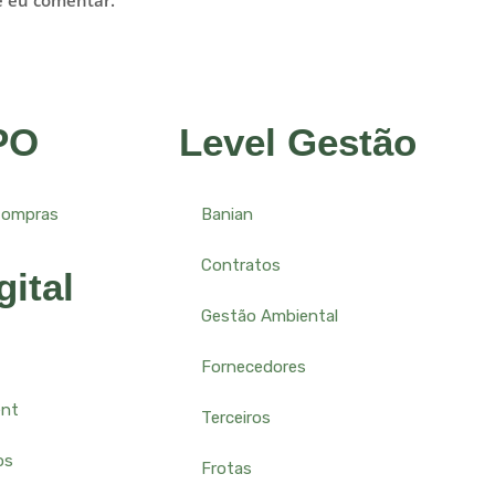
e eu comentar.
PO
Level Gestão
Compras
Banian
Contratos
gital
Gestão Ambiental
Fornecedores
ent
Terceiros
os
Frotas