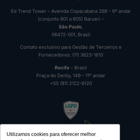
Ed Trend Tower – Avenida Copacabana 268 – 6º andar
(conjunto 601 a 605) Barueri –
São Paulo
,
06472-001, Brasil
Contato exclusivo para Gestão de Terceiros e
Fornecedores: (11) 3623-1610
Recife
– Brasil
Praça do Derby, 149 – 11° andar
+55 (81) 2122-8120
Utilizamos cookies para oferecer melhor