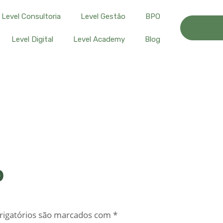
Level Consultoria
Level Gestão
BPO
Level Digital
Level Academy
Blog
o
igatórios são marcados com
*