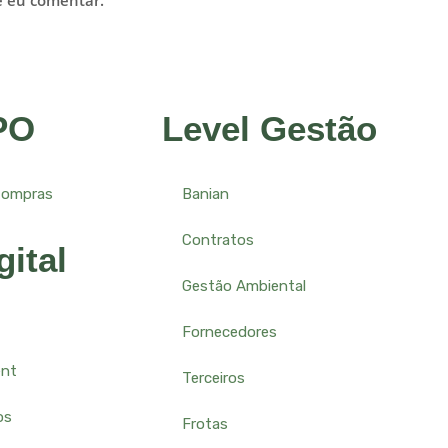
e eu comentar.
PO
Level Gestão
Compras
Banian
Contratos
gital
Gestão Ambiental
Fornecedores
ent
Terceiros
os
Frotas