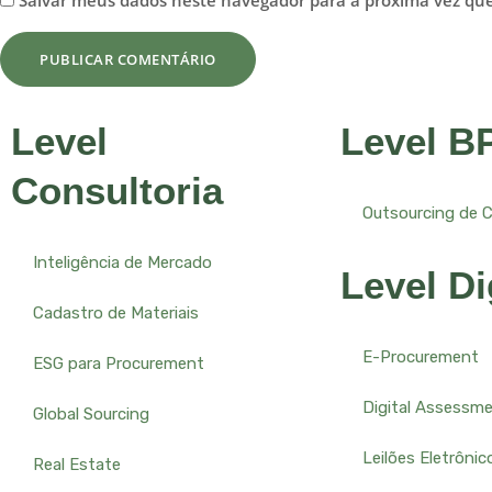
Salvar meus dados neste navegador para a próxima vez qu
Level
Level B
Consultoria
Outsourcing de 
Inteligência de Mercado
Level Di
Cadastro de Materiais
E-Procurement
ESG para Procurement
Digital Assessm
Global Sourcing
Leilões Eletrônic
Real Estate