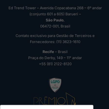
Ed Trend Tower – Avenida Copacabana 268 – 6º andar
(conjunto 601 a 605) Barueri –
São Paulo
,
06472-001, Brasil
Contato exclusivo para Gestão de Terceiros e
Fornecedores: (11) 3623-1610
Recife
– Brasil
Praça do Derby, 149 – 11° andar
+55 (81) 2122-8120