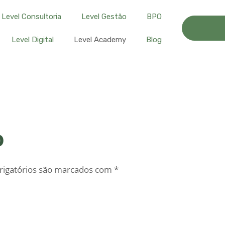
Level Consultoria
Level Gestão
BPO
Level Digital
Level Academy
Blog
o
igatórios são marcados com
*