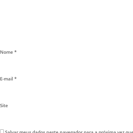
Nome
*
E-mail
*
Site
Salvar meus dados neste navegador para a próxima vez qu