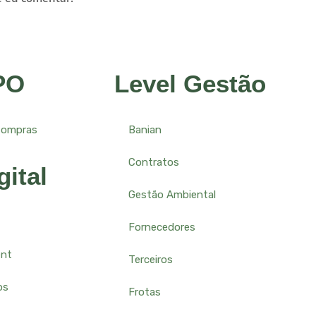
PO
Level Gestão
Compras
Banian
Contratos
gital
Gestão Ambiental
Fornecedores
ent
Terceiros
os
Frotas