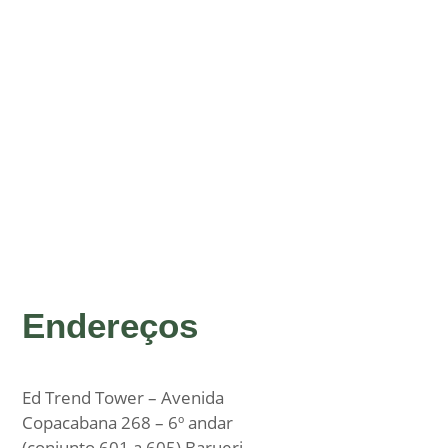
Endereços
Ed Trend Tower – Avenida
Copacabana 268 – 6º andar
(conjunto 601 a 605) Barueri –