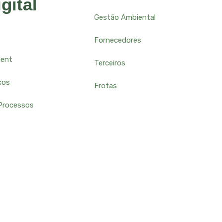
gital
Gestão Ambiental
Fornecedores
ment
Terceiros
cos
Frotas
Processos