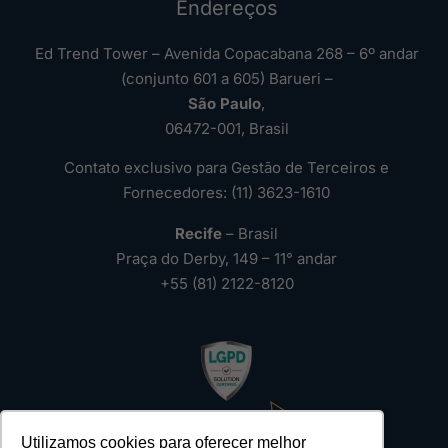
Endereços
Ed Trend Tower – Avenida Copacabana 268 – 6º andar
(conjunto 601 a 605) Barueri –
São Paulo
,
06472-001, Brasil
Contato exclusivo para Gestão de Terceiros e
Fornecedores: (11) 3623-1610
Recife
– Brasil
Praça do Derby, 149 – 11° andar
+55 (81) 2122-8120
Utilizamos cookies para oferecer melhor