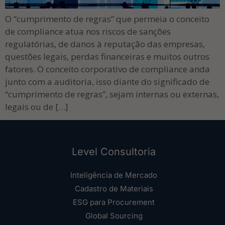
O “cumprimento de regras” que permeia o conceito
de compliance atua nos riscos de sanções
regulatórias, de danos à reputação das empresas,
questões legais, perdas financeiras e muitos outros
fatores. O conceito corporativo de compliance anda
junto com a auditoria, isso diante do significado de
“cumprimento de regras”, sejam internas ou externas,
legais ou de […]
Level Consultoria
Inteligência de Mercado
Cadastro de Materiais
ESG para Procurement
Global Sourcing