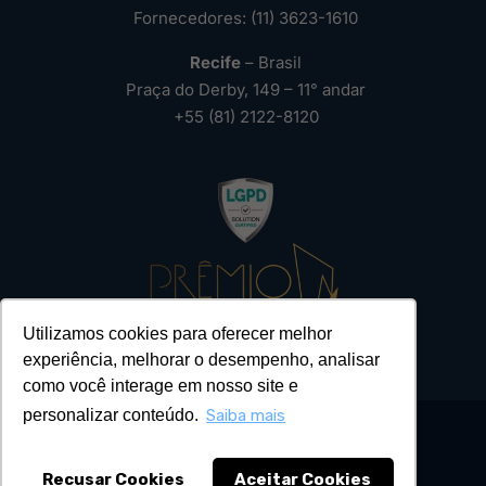
Fornecedores: (11) 3623-1610
Recife
– Brasil
Praça do Derby, 149 – 11° andar
+55 (81) 2122-8120
Utilizamos cookies para oferecer melhor
experiência, melhorar o desempenho, analisar
como você interage em nosso site e
personalizar conteúdo.
Saiba mais
Recusar Cookies
Aceitar Cookies
2026 – Todos os Direitos Reservados ®