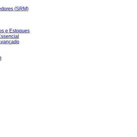
edores (SRM)
os e Estoques
ssencial
Avançado
O