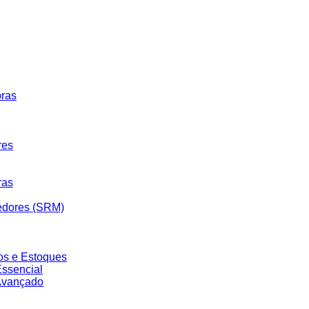
pras
res
ras
edores (SRM)
os e Estoques
ssencial
Avançado