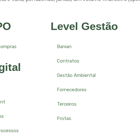
PO
Level Gestão
Compras
Banian
Contratos
gital
Gestão Ambiental
Fornecedores
ent
Terceiros
os
Frotas
rocessos