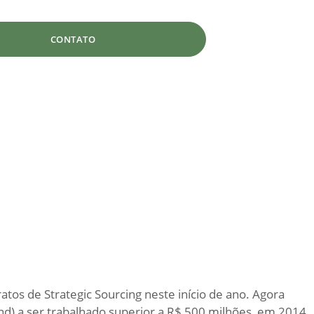
CONTATO
os de Strategic Sourcing neste início de ano. Agora
nd) a ser trabalhado superior a R$ 500 milhões, em 2014.