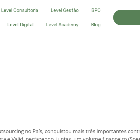
Level Consultoria
Level Gestão
BPO
Level Digital
Level Academy
Blog
urcing no País, conquistou mais três importantes contrat
a e Valid, perfazendo, juntas, um volume financeiro (Spe