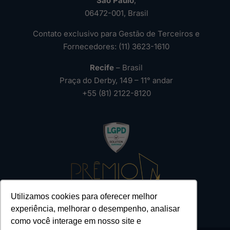
São Paulo
,
06472-001, Brasil
Contato exclusivo para Gestão de Terceiros e
Fornecedores: (11) 3623-1610
Recife
– Brasil
Praça do Derby, 149 – 11° andar
+55 (81) 2122-8120
Utilizamos cookies para oferecer melhor
experiência, melhorar o desempenho, analisar
como você interage em nosso site e