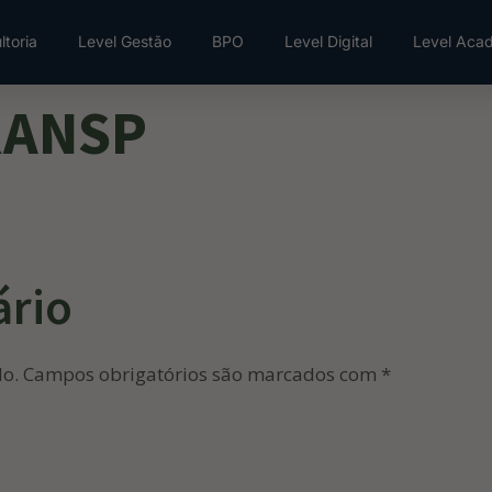
ltoria
Level Gestão
BPO
Level Digital
Level Aca
RANSP
ário
do.
Campos obrigatórios são marcados com
*