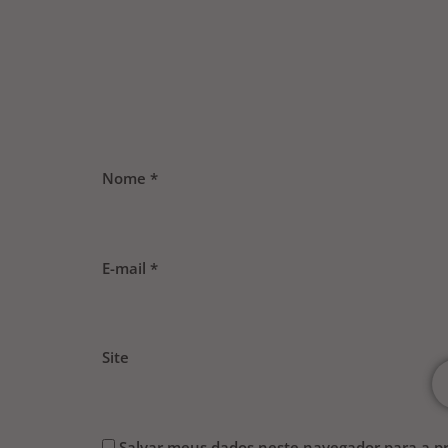
Nome
*
E-mail
*
Site
Salvar meus dados neste navegador para a p