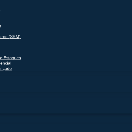
s
s
ores (SRM)
e Estoques
encial
ançado