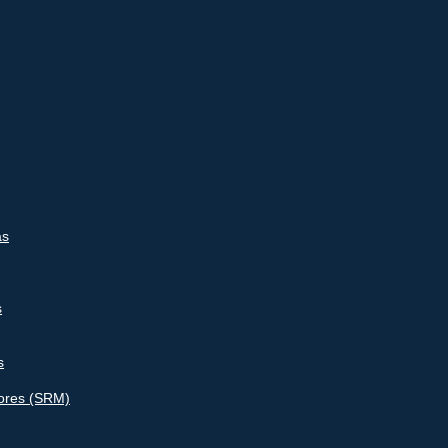
as
s
s
ores (SRM)