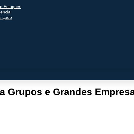
e Estoques
encial
ançado
ra Grupos e Grandes Empres