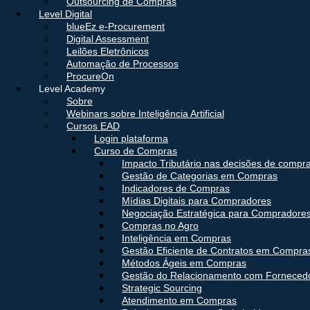
Outsourcing de Compras
Level Digital
blueEz e-Procurement
Digital Assessment
Leilões Eletrônicos
Automação de Processos
ProcureOn
Level Academy
Sobre
Webinars sobre Inteligência Artificial
Cursos EAD
Login plataforma
Curso de Compras
Impacto Tributário nas decisões de compr
Gestão de Categorias em Compras
Indicadores de Compras
Mídias Digitais para Compradores
Negociação Estratégica para Compradore
Compras no Agro
Inteligência em Compras
Gestão Eficiente de Contratos em Compra
Métodos Ágeis em Compras
Gestão do Relacionamento com Forneced
Strategic Sourcing
Atendimento em Compras