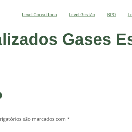
Level Consultoria
Level Gestão
BPO
Le
lizados Gases Es
o
igatórios são marcados com
*