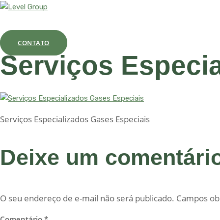
Ir
para
o
conteúdo
CONTATO
Serviços Especia
Serviços Especializados Gases Especiais​
Deixe um comentári
O seu endereço de e-mail não será publicado.
Campos obr
Comentário
*