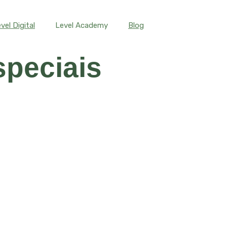
vel Digital
Level Academy
Blog
peciais​