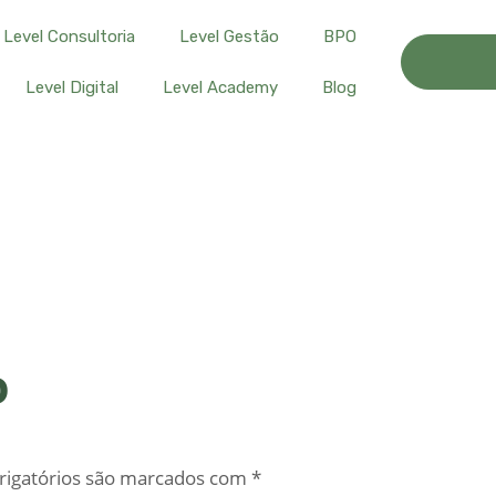
Level Consultoria
Level Gestão
BPO
Level Digital
Level Academy
Blog
o
igatórios são marcados com
*