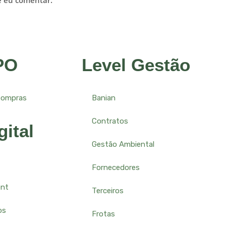
e eu comentar.
PO
Level Gestão
Compras
Banian
Contratos
gital
Gestão Ambiental
Fornecedores
ent
Terceiros
os
Frotas