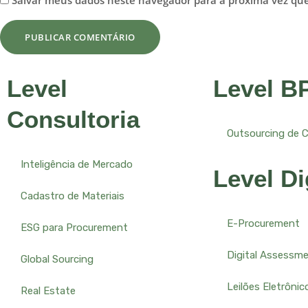
Salvar meus dados neste navegador para a próxima vez qu
Level
Level B
Consultoria
Outsourcing de 
Inteligência de Mercado
Level Di
Cadastro de Materiais
E-Procurement
ESG para Procurement
Digital Assessm
Global Sourcing
Leilões Eletrônic
Real Estate