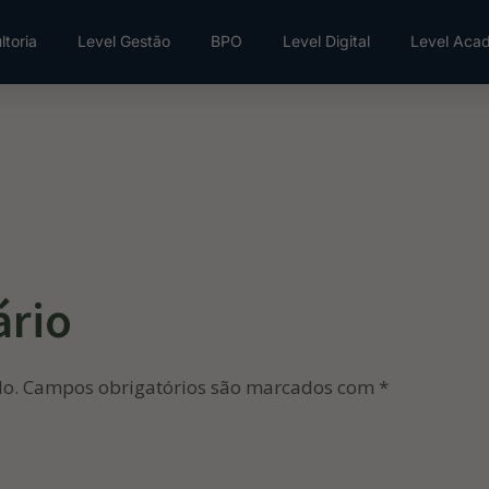
ltoria
Level Gestão
BPO
Level Digital
Level Aca
ário
do.
Campos obrigatórios são marcados com
*