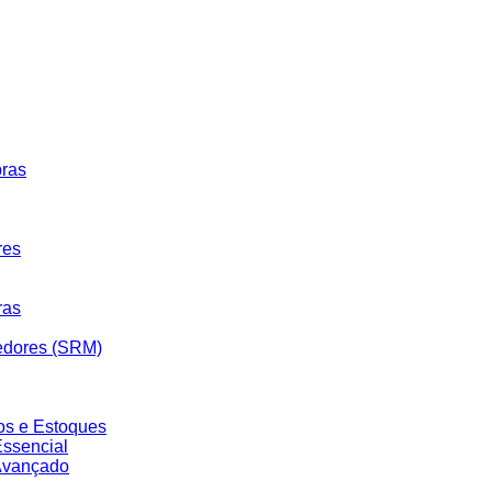
pras
res
ras
edores (SRM)
os e Estoques
ssencial
Avançado