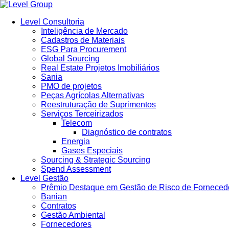
Ir
para
Level Consultoria
o
Inteligência de Mercado
conteúdo
Cadastros de Materiais
ESG Para Procurement
Global Sourcing
Real Estate Projetos Imobiliários
Sania
PMO de projetos
Peças Agrícolas Alternativas
Reestruturação de Suprimentos
Serviços Terceirizados
Telecom
Diagnóstico de contratos
Energia
Gases Especiais
Sourcing & Strategic Sourcing
Spend Assessment
Level Gestão
Prêmio Destaque em Gestão de Risco de Forneced
Banian
Contratos
Gestão Ambiental
Fornecedores