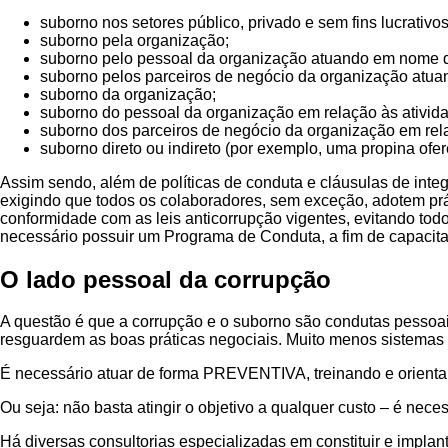
suborno nos setores público, privado e sem fins lucrativo
suborno pela organização;
suborno pelo pessoal da organização atuando em nome d
suborno pelos parceiros de negócio da organização atu
suborno da organização;
suborno do pessoal da organização em relação às ativid
suborno dos parceiros de negócio da organização em rel
suborno direto ou indireto (por exemplo, uma propina ofer
Assim sendo, além de políticas de conduta e cláusulas de inte
exigindo que todos os colaboradores, sem exceção, adotem pr
conformidade com as leis anticorrupção vigentes, evitando todos
necessário possuir um Programa de Conduta, a fim de capacitar
O lado pessoal da corrupção
A questão é que a corrupção e o suborno são condutas pessoais
resguardem as boas práticas negociais. Muito menos sistemas te
É necessário atuar de forma PREVENTIVA, treinando e orientand
Ou seja: não basta atingir o objetivo a qualquer custo – é neces
Há diversas consultorias especializadas em constituir e impla