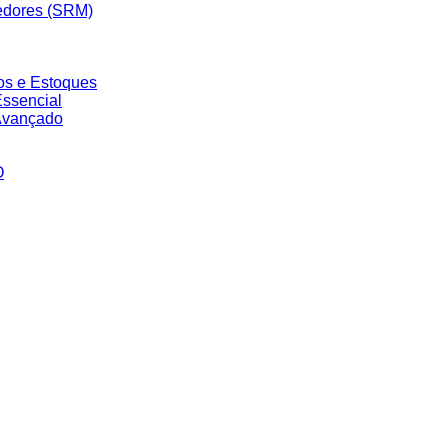
edores (SRM)
os e Estoques
ssencial
Avançado
O