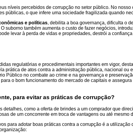
seus níveis percebidos de corrupção no setor público. No nosso
 públicas, o que infere uma sociedade fragilizada quando necess
conômicas e políticas
, debilita a boa governança, dificulta o 
. O suborno também aumenta o custo de fazer negócios, introdu
ode levar à perda de vidas e propriedades, destrói a confiança n
didas regulatórias e procedimentais importantes em vigor, des
pela prática de atos contra a administração pública, nacional o
tério Público no combate ao crime e na governança e preservaç
s para o bom funcionamento do mercado de capitais e assegura
nte, para evitar as práticas de corrupção?
detalhes, como a oferta de brindes a um comprador que direc
ilosas de um concorrente em troca de vantagens ou até mesmo d
os para adotar boas práticas contra a corrupção é a utilizaçã
 organização: