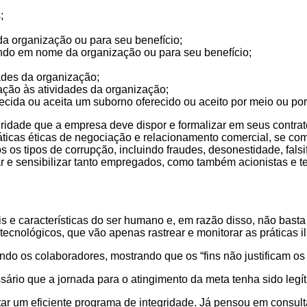
s;
a organização ou para seu benefício;
ando em nome da organização ou para seu benefício;
ades da organização;
ação às atividades da organização;
ecida ou aceita um suborno oferecido ou aceito por meio ou por 
gridade que a empresa deve dispor e formalizar em seus contrat
áticas éticas de negociação e relacionamento comercial, se c
 os tipos de corrupção, incluindo fraudes, desonestidade, falsi
 e sensibilizar tanto empregados, como também acionistas e ter
 e características do ser humano e, em razão disso, não basta
cnológicos, que vão apenas rastrear e monitorar as práticas il
o os colaboradores, mostrando que os “fins não justificam os 
sário que a jornada para o atingimento da meta tenha sido legíti
ntar um eficiente programa de integridade. Já pensou em consul