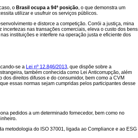
 caso, o
Brasil ocupa a 94ª posição
, o que demonstra um
ita utilizar e usufruir os serviços públicos.
desenvolvimento e distorce a competição. Corrói a justiça, mina
z incertezas nas transações comerciais, eleva o custo dos bens
as instituições e interfere na operação justa e eficiente dos
tacando-se a
Lei nº 12.846/2013
, que dispõe sobre a
u estrangeira, também conhecida como Lei Anticorrupção, além
ão dos direitos difusos e do consumidor, bem como a CVM
 que essas normas sejam cumpridas pelos participantes desse
iona pedidos a um determinado fornecedor, bem como no
inheiro.
o da metodologia do ISO 37001, ligada ao Compliance e ao ESG