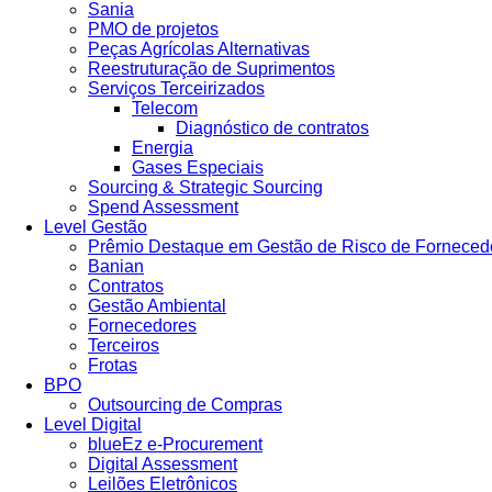
Sania
PMO de projetos
Peças Agrícolas Alternativas
Reestruturação de Suprimentos
Serviços Terceirizados
Telecom
Diagnóstico de contratos
Energia
Gases Especiais
Sourcing & Strategic Sourcing
Spend Assessment
Level Gestão
Prêmio Destaque em Gestão de Risco de Forneced
Banian
Contratos
Gestão Ambiental
Fornecedores
Terceiros
Frotas
BPO
Outsourcing de Compras
Level Digital
blueEz e-Procurement
Digital Assessment
Leilões Eletrônicos