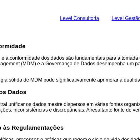
Level Consultoria
Level Gestã
ormidade
o e a conformidade dos dados são fundamentais para a tomada
Management (MDM) e a Governança de Dados desempenha um pape
ia sólida de MDM pode significativamente aprimorar a qualida
dos Dados
l unificar os dados mestre dispersos em várias fontes organiza
ções, inconsistências e discrepâncias. A resultante fonte de v
ão às Regulamentações
íticas, processos e práticas que regem o ciclo de vida dos da