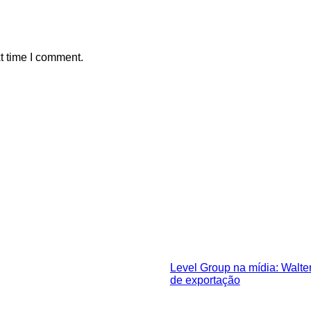
t time I comment.
Level Group na mídia: Walter
de exportação