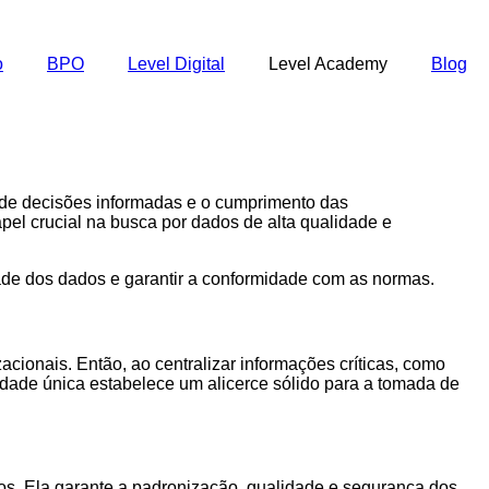
o
BPO
Level Digital
Level Academy
Blog
 de decisões informadas e o cumprimento das
l crucial na busca por dados de alta qualidade e
de dos dados e garantir a conformidade com as normas.
cionais. Então, ao centralizar informações críticas, como
erdade única estabelece um alicerce sólido para a tomada de
dos. Ela garante a padronização, qualidade e segurança dos