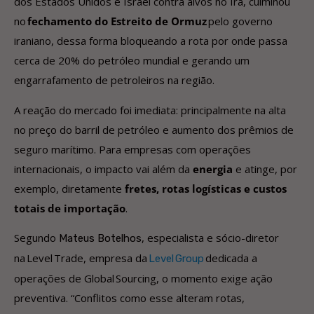
dos Estados Unidos e Israel contra alvos no Irã, culminou
no
fechamento do Estreito de Ormuz
pelo governo
iraniano, dessa forma bloqueando a rota por onde passa
cerca de 20% do petróleo mundial e gerando um
engarrafamento de petroleiros na região.
A reação do mercado foi imediata: principalmente na alta
no preço do barril de petróleo e aumento dos prêmios de
seguro marítimo. Para empresas com operações
internacionais, o impacto vai além da
energia
e atinge, por
exemplo, diretamente
fretes, rotas logísticas e custos
totais de importação
.
Segundo
, especialista e sócio-diretor
Mateus Botelhos
na Level Trade, empresa da
dedicada a
Level Group
operações de Global Sourcing, o momento exige ação
preventiva. “Conflitos como esse alteram rotas,