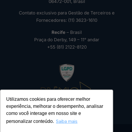
06472-001, Brasil
Contato exclusivo para Gestão de Terceiros e
Fornecedores: (11) 3623-1610
Recife
– Brasil
Praça do Derby, 149 – 11° andar
+55 (81) 2122-8120
Utilizamos cookies para oferecer melhor
experiência, melhorar o desempenho, analisar
como você interage em nosso site e
personalizar conteúdo.
Saiba mais