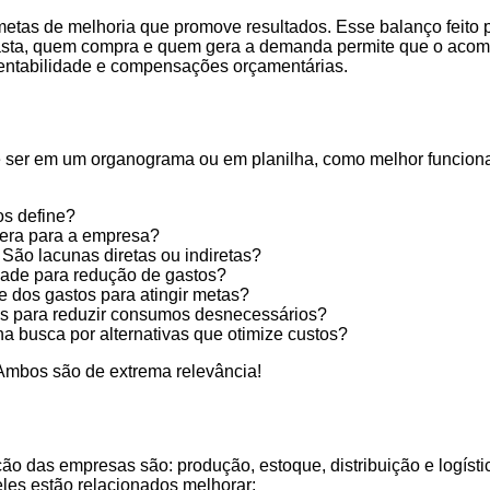
etas de melhoria que promove resultados. Esse balanço feito 
gasta, quem compra e quem gera a demanda permite que o acom
tentabilidade e compensações orçamentárias.
e ser em um organograma ou em planilha, como melhor funciona
s define?
gera para a empresa?
São lacunas diretas ou indiretas?
dade para redução de gastos?
e dos gastos para atingir metas?
s para reduzir consumos desnecessários?
a busca por alternativas que otimize custos?
 Ambos são de extrema relevância!
ção das empresas são: produção, estoque, distribuição e logís
les estão relacionados melhorar: