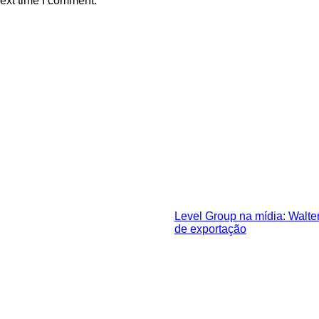
next time I comment.
Level Group na mídia: Walter
de exportação