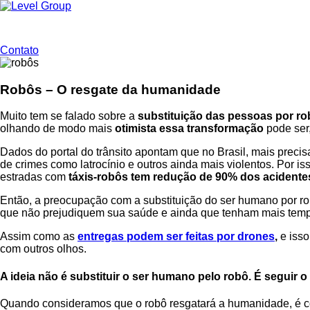
Ir
para
o
conteúdo
Contato
Robôs – O resgate da humanidade
Muito tem se falado sobre a
substituição das pessoas por r
olhando de modo mais
otimista essa transformação
pode ser,
Dados do portal do trânsito apontam que no Brasil, mais prec
de crimes como latrocínio e outros ainda mais violentos. Por is
estradas com
táxis-robôs tem redução de 90% dos acidente
Então, a preocupação com a substituição do ser humano por ro
que não prejudiquem sua saúde e ainda que tenham mais tempo p
Assim como as
entregas podem ser feitas por drones
,
e isso
com outros olhos.
A ideia não é substituir o ser humano pelo robô. É seguir 
Quando consideramos que o robô resgatará a humanidade, é 