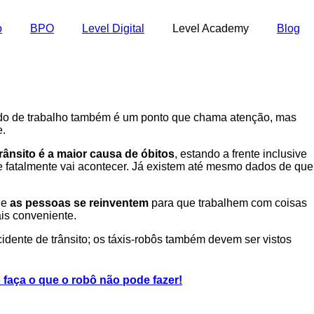
o
BPO
Level Digital
Level Academy
Blog
do de trabalho também é um ponto que chama atenção, mas
e.
trânsito é a maior causa de óbitos
, estando a frente inclusive
que fatalmente vai acontecer. Já existem até mesmo dados de que
ue
as pessoas se reinventem
para que trabalhem com coisas
ais conveniente.
idente de trânsito; os táxis-robôs também devem ser vistos
faça o que o robô não pode fazer!