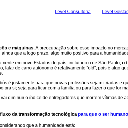
Level Consultoria
Level Gestã
obôs e máquinas.
A preocupação sobre esse impacto no merca
 ainda que a logo prazo, algo muito positivo para a humanidad
isamente em nove Estados do país, incluindo o de São Paulo,
o 
so, falar de carro autônomo é relativamente “old”, pois é algo 
s.
bôs é justamente para que novas profissões sejam criadas e q
ra si; seja para ficar com a família ou para fazer o que for m
 vai diminuir o índice de entregadores que morrem vítimas de ac
o fluxo da transformação tecnológica
para que o ser humano 
considerando que a humanidade está: