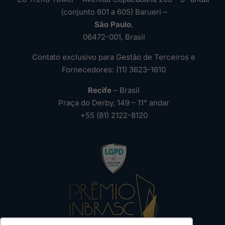
(conjunto 601 a 605) Barueri –
São Paulo
,
06472-001, Brasil
Contato exclusivo para Gestão de Terceiros e
Fornecedores: (11) 3623-1610
Recife
– Brasil
Praça do Derby, 149 – 11° andar
+55 (81) 2122-8120